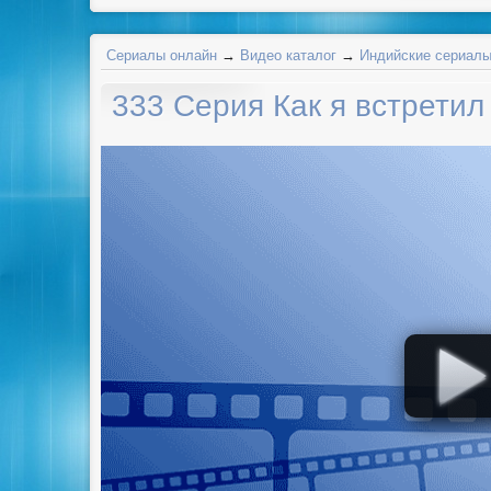
Сериалы онлайн
→
Видео каталог
→
Индийские сериал
333 Серия Как я встретил