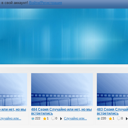
 в свой аккаунт!
Войти/Регистрация
 или нет, но мы
484 Серия Случайно или нет, но мы
483 Серия Случай
встретились
встретились
лучайно или...
222
1
0
Случайно или...
220
1
0