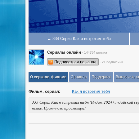
← 334 Серия Как я встретил тебя
Сериалы онлайн
· 144784 ролика
Подписаться на канал
· 21 подписчик
О сериале, фильме
Сериалы
Поддержка
Выключить с
Фильм, сериал:
Как я встретил тебя
333 Серия Как я встретил тебя (Индия, 2024) индийский с
языке. Приятного просмотра!