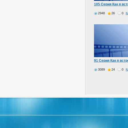
105 Серия Как я вс
2948
26
0
К
91 Серия Как я встр
3089
24
0
К