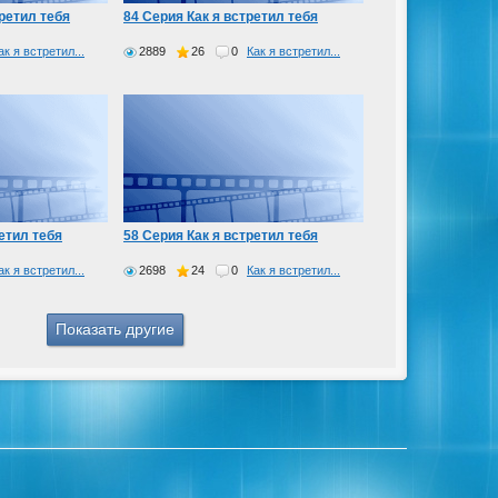
третил тебя
84 Серия Как я встретил тебя
ак я встретил...
2889
26
0
Как я встретил...
етил тебя
58 Серия Как я встретил тебя
ак я встретил...
2698
24
0
Как я встретил...