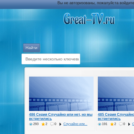
Вы не авторизованы, пожалуйста войдите
486 Серия Случайно или нет, но мы
485 Серия Случайно
встретились
встретились
293
2
0
Случайно или...
191
2
0
С