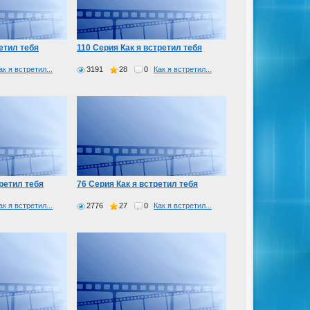
етил тебя
110 Серия Как я встретил тебя
ак я встретил...
3191
28
0
Как я встретил...
третил тебя
76 Серия Как я встретил тебя
ак я встретил...
2776
27
0
Как я встретил...