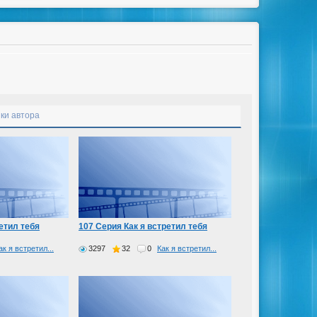
ки автора
етил тебя
107 Серия Как я встретил тебя
ак я встретил...
3297
32
0
Как я встретил...