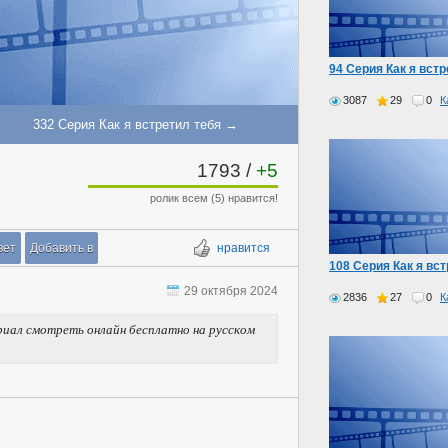
94 Серия Как я встр
3087
29
0
К
332 Серия Как я встретил тебя →
1793
/
+5
ролик всем (5) нравится!
вет
Добавить в
нравится
108 Серия Как я вс
29 октября 2024
2836
27
0
К
ериал смотреть онлайн бесплатно на русском