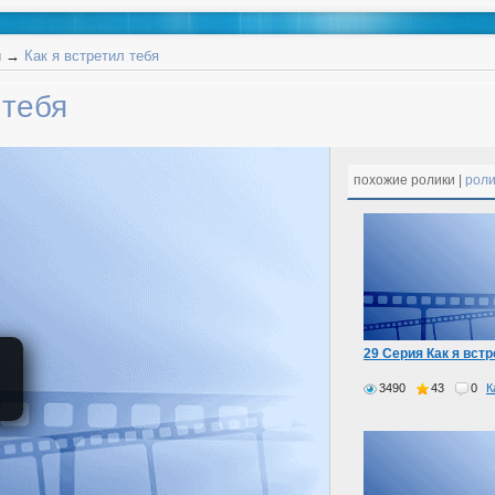
ы
→
Как я встретил тебя
 тебя
похожие ролики |
роли
29 Серия Как я встр
3490
43
0
К