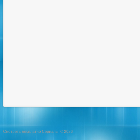
Смотреть Бесплатно Сериалы! © 2026