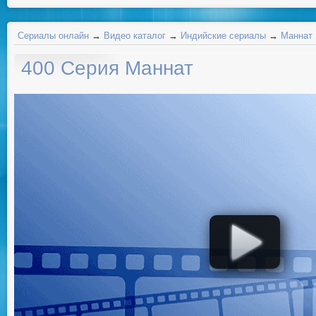
Сериалы онлайн
→
Видео каталог
→
Индийские сериалы
→
Маннат
400 Серия Маннат