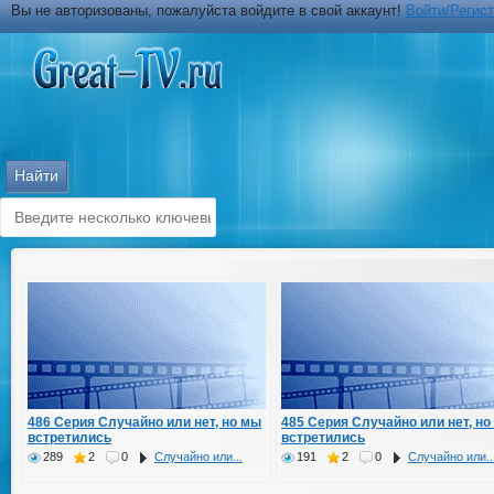
Вы не авторизованы, пожалуйста войдите в свой аккаунт!
Войти/Регис
486 Серия Случайно или нет, но мы
485 Серия Случайно или нет, но
встретились
встретились
289
2
0
Случайно или...
191
2
0
Случайно или..