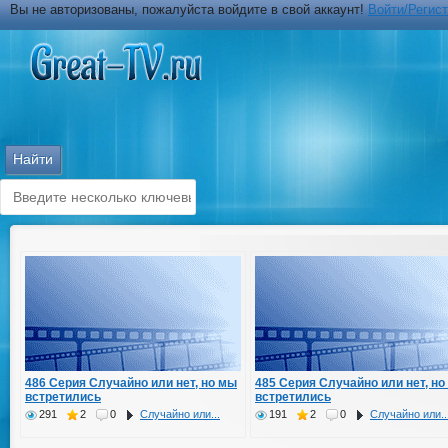
Вы не авторизованы, пожалуйста войдите в свой аккаунт!
Войти/Регис
486 Серия Случайно или нет, но мы
485 Серия Случайно или нет, но
встретились
встретились
291
2
0
Случайно или...
191
2
0
Случайно или..