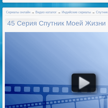
Сериалы онлайн
→
Видео каталог
→
Индийские сериалы
→
Спутник
45 Серия Спутник Моей Жизни