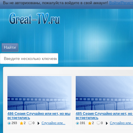
Вы не авторизованы, пожалуйста войдите в свой аккаунт!
Войти/Регис
486 Серия Случайно или нет, но мы
485 Серия Случайно или нет, но
встретились
встретились
293
2
0
Случайно или...
191
2
0
Случайно или..