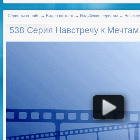
Сериалы онлайн
→
Видео каталог
→
Индийские сериалы
→
Навстре
538 Серия Навстречу к Мечтам