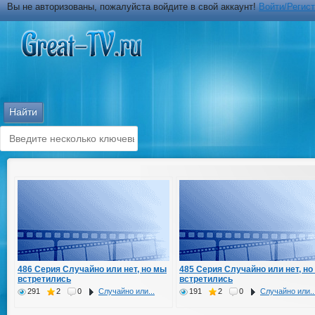
Вы не авторизованы, пожалуйста войдите в свой аккаунт!
Войти/Регис
486 Серия Случайно или нет, но мы
485 Серия Случайно или нет, но
встретились
встретились
291
2
0
Случайно или...
191
2
0
Случайно или..