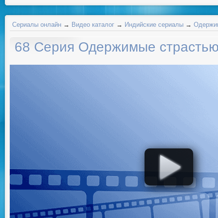
Сериалы онлайн
→
Видео каталог
→
Индийские сериалы
→
Одержим
68 Серия Одержимые страсть