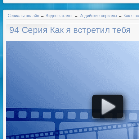
Сериалы онлайн
→
Видео каталог
→
Индийские сериалы
→
Как я в
94 Серия Как я встретил тебя