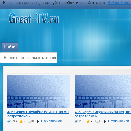
Вы не авторизованы, пожалуйста войдите в свой аккаунт!
Войти/Регис
486 Серия Случайно или нет, но мы
485 Серия Случайно или нет, но
встретились
встретились
293
2
0
Случайно или...
191
2
0
Случайно или..