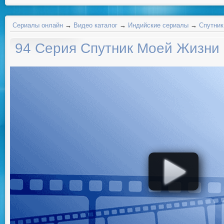
Сериалы онлайн
→
Видео каталог
→
Индийские сериалы
→
Спутник
94 Серия Спутник Моей Жизни