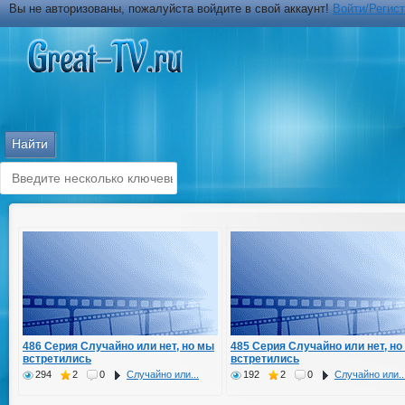
Вы не авторизованы, пожалуйста войдите в свой аккаунт!
Войти/Регис
486 Серия Случайно или нет, но мы
485 Серия Случайно или нет, но
встретились
встретились
294
2
0
Случайно или...
192
2
0
Случайно или..