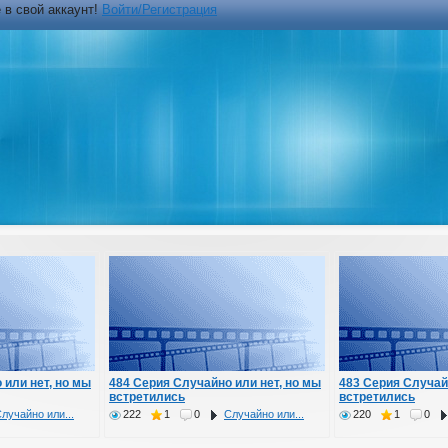
 в свой аккаунт!
Войти/Регистрация
 или нет, но мы
484 Серия Случайно или нет, но мы
483 Серия Случай
встретились
встретились
лучайно или...
222
1
0
Случайно или...
220
1
0