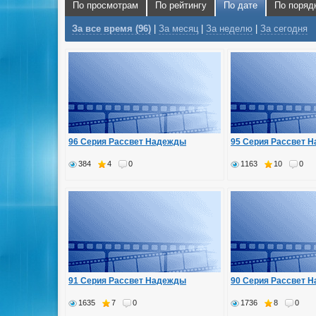
По просмотрам
По рейтингу
По дате
По поряд
За все время (96)
|
За месяц
|
За неделю
|
За сегодня
96 Серия Рассвет Надежды
95 Серия Рассвет 
384
4
0
1163
10
0
91 Серия Рассвет Надежды
90 Серия Рассвет 
1635
7
0
1736
8
0