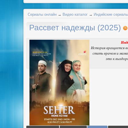
Сериалы онлайн
→
Видео каталог
→
Индийские сериал
Рассвет надежды (2025)
Инд
История вращается во
стать врачом и мама
это к выздор