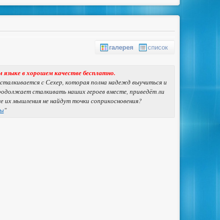
галерея
список
м языке в хорошем качестве бесплатно.
сталкивается с Сехер, которая полна надежд выучиться и
продолжает сталкивать наших героев вместе, приведёт ли
же их мышления не найдут точки соприкосновения?
ны
"