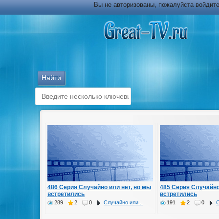
Вы не авторизованы, пожалуйста войдите
486 Серия Случайно или нет, но мы
485 Серия Случайно
встретились
встретились
289
2
0
Случайно или...
191
2
0
С