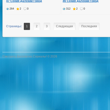
47 Серия Далекий Город
46 Серия Далекий Город
264
2
0
312
2
0
Страницы:
1
2
3
Следующая
Последняя
Смотреть Бесплатно Сериалы! © 2026