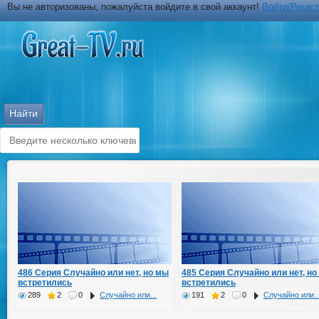
Вы не авторизованы, пожалуйста войдите в свой аккаунт!
Войти/Регис
486 Серия Случайно или нет, но мы
485 Серия Случайно или нет, но
встретились
встретились
289
2
0
Случайно или...
191
2
0
Случайно или..