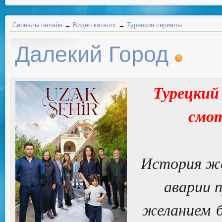
Сериалы онлайн
→
Видео каталог
→
Турецкие сериалы
Далекий Город
Турецкий 
смот
История же
аварии 
желанием б