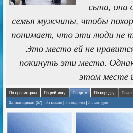
сына, она 
семья мужчины, чтобы похор
понимает, что эти люди не т
Это место ей не нравится
покинуть эти места. Однак
этом месте 
По просмотрам
По рейтингу
По дате
По порядку
Поиск
За все время (57)
|
За месяц
|
За неделю
|
За сегодня