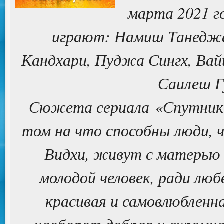
марта 2021 го
играют: Намиш Танеджа,
Кандхари, Пуджа Сингх, Вай
Саилеш Г
Сюжета сериала «Спутник М
том на что способны люди, ч
Видхи, живут с матерью 
молодой человек, ради лю
красивая и самовлюбленн