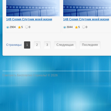
149 Серия Спутник моей жизни
148 Серия Спутник моей жизни
2904
5
0
3044
5
0
Страницы:
1
2
3
Следующая
Последняя
Смотреть Бесплатно Сериалы! © 2026