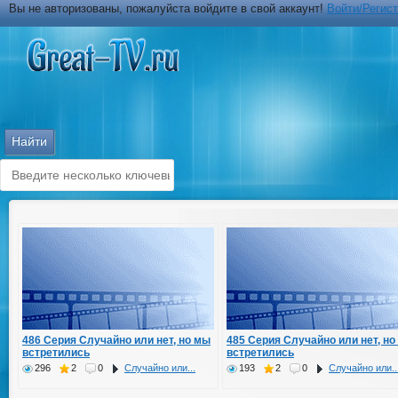
Вы не авторизованы, пожалуйста войдите в свой аккаунт!
Войти/Регис
486 Серия Случайно или нет, но мы
485 Серия Случайно или нет, но
встретились
встретились
296
2
0
Случайно или...
193
2
0
Случайно или..