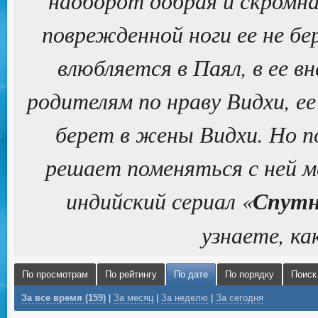
наоборот добрая и скромна
поврежденной ноги ее не бе
влюбляется в Паял, в ее в
родителям по нраву Видхи, е
берет в жены Видхи. Но п
решает поменяться с ней м
индийский сериал «
Спутн
узнаете, ка
По просмотрам
По рейтингу
По дате
По порядку
Поиск
За все время (159)
|
За месяц
|
За неделю
|
За сегодня