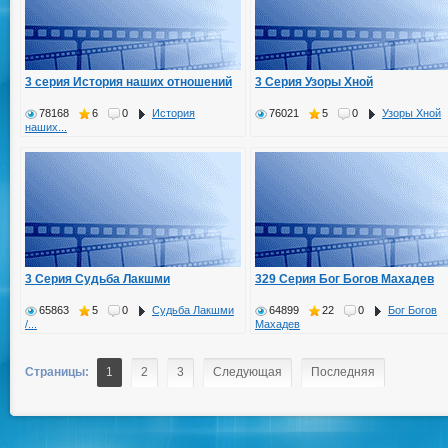
3 серия История наших отношений
3 Серия Узоры Хной
78168
6
0
История
76021
5
0
Узоры Хной
наших...
3 Серия Судьба Лакшми
329 Серия Бог Богов Махадев
65863
5
0
Судьба Лакшми
64899
22
0
Бог Богов
/...
Махадев
Страницы:
1
2
3
Следующая
Последняя