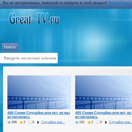
Вы не авторизованы, пожалуйста войдите в свой аккаунт!
Войти/Регис
486 Серия Случайно или нет, но мы
485 Серия Случайно или нет, но
встретились
встретились
288
2
0
Случайно или...
191
2
0
Случайно или..