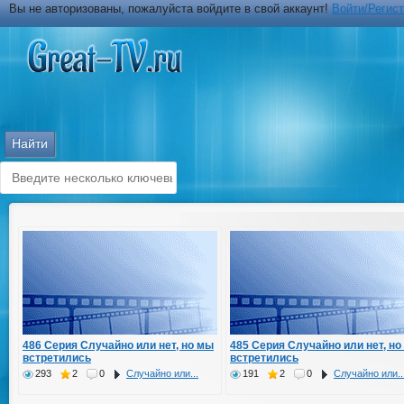
Вы не авторизованы, пожалуйста войдите в свой аккаунт!
Войти/Регис
486 Серия Случайно или нет, но мы
485 Серия Случайно или нет, но
встретились
встретились
293
2
0
Случайно или...
191
2
0
Случайно или..