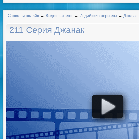
Сериалы онлайн
→
Видео каталог
→
Индийские сериалы
→
Джанак
211 Серия Джанак