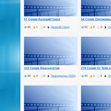
57 Серия Далекий Город
68 Серия Одержимы
90
1
0
Далекий Город
52
0
0
Од
153 Серия Джагадхатри
278 Серия От Тебя д
30
0
0
Джагадхатри (2025)
44
1
0
От