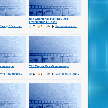
885 Серия Как Назвать Эти
Отношения 6 Сезон
Между / Арафта...
66
1
0
Как назвать эти...
рахмачари
283 Серия Муж-брахмачари
Муж-брахмачари...
19
1
0
Муж-брахмачари...