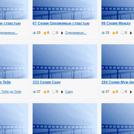
е страстью
67 Серия Одержимые страстью
99 Серия Между
ержимые...
23
0
0
Одержимые...
23
0
0
о Тебя
333 Серия Сару
284 Серия Муж-б
 Тебя до Тебя
27
0
0
Сару
27
0
0