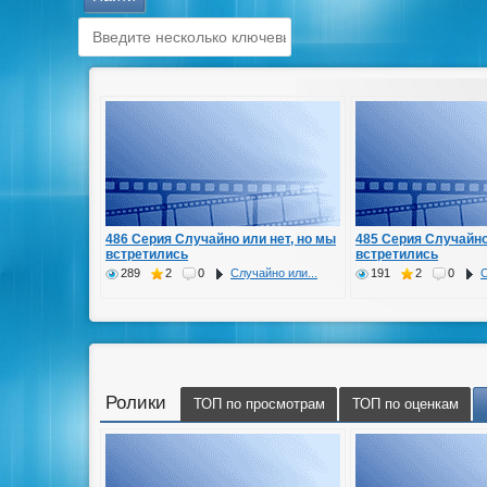
486 Серия Случайно или нет, но мы
485 Серия Случайно
встретились
встретились
289
2
0
Случайно или...
191
2
0
С
Ролики
ТОП по просмотрам
ТОП по оценкам