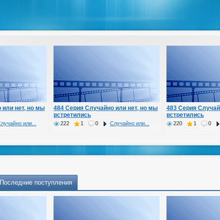
 или нет, но мы
484 Серия Случайно или нет, но мы
483 Серия Случай
встретились
встретились
лучайно или...
222
1
0
Случайно или...
220
1
0
Последние поступления