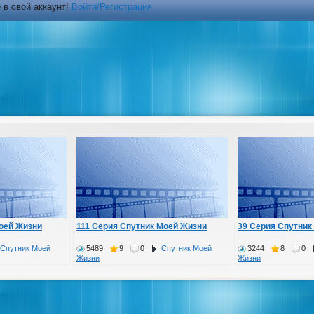
 в свой аккаунт!
Войти/Регистрация
оей Жизни
111 Серия Спутник Моей Жизни
39 Серия Спутник
Спутник Моей
5489
9
0
Спутник Моей
3244
8
0
Жизни
Жизни