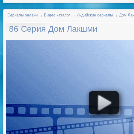
Сериалы онлайн
→
Видео каталог
→
Индийские сериалы
→
Дом Лак
86 Серия Дом Лакшми