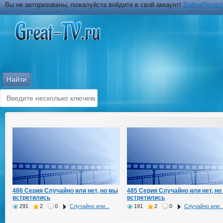
Вы не авторизованы, пожалуйста войдите в свой аккаунт!
Войти/Регис
486 Серия Случайно или нет, но мы
485 Серия Случайно или нет, но
встретились
встретились
291
2
0
Случайно или...
191
2
0
Случайно или..