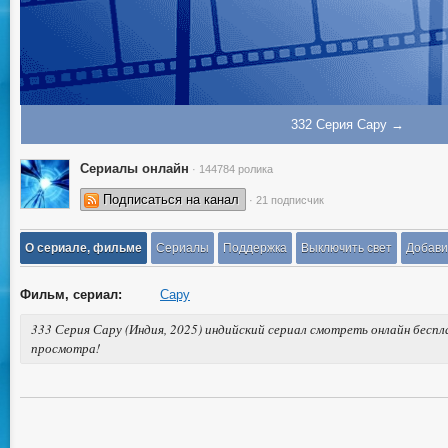
332 Серия Сару →
Сериалы онлайн
· 144784 ролика
Подписаться на канал
· 21 подписчик
О сериале, фильме
Сериалы
Поддержка
Выключить свет
Добави
Фильм, сериал:
Сару
333 Серия Сару (Индия, 2025) индийский сериал смотреть онлайн беспл
просмотра!