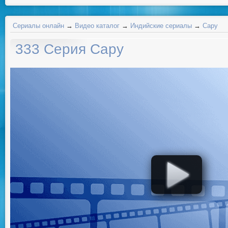
Сериалы онлайн
→
Видео каталог
→
Индийские сериалы
→
Сару
333 Серия Сару