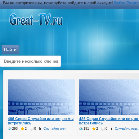
Вы не авторизованы, пожалуйста войдите в свой аккаунт!
Войти/Регис
486 Серия Случайно или нет, но мы
485 Серия Случайно или нет, но
встретились
встретились
293
2
0
Случайно или...
191
2
0
Случайно или..