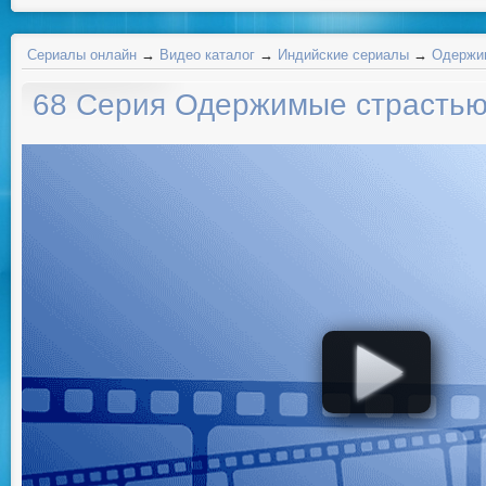
Сериалы онлайн
→
Видео каталог
→
Индийские сериалы
→
Одержим
68 Серия Одержимые страсть