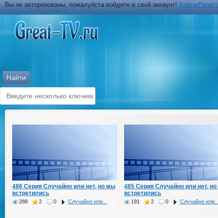
Вы не авторизованы, пожалуйста войдите в свой аккаунт!
Войти/Регис
486 Серия Случайно или нет, но мы
485 Серия Случайно или нет, но
встретились
встретились
288
2
0
Случайно или...
191
2
0
Случайно или..