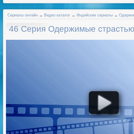
Сериалы онлайн
→
Видео каталог
→
Индийские сериалы
→
Одержим
46 Серия Одержимые страсть