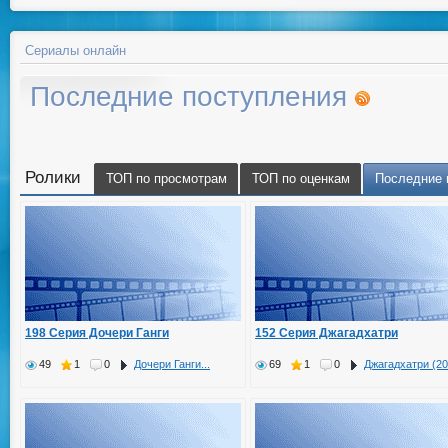
Сериалы онлайн
Последние поступления
Ролики
ТОП по просмотрам
ТОП по оценкам
Последние 
198 Серия Дочери Ганги
152 Серия Джагадхатри
49
1
0
Дочери Ганги...
69
1
0
Джагадхатри (20