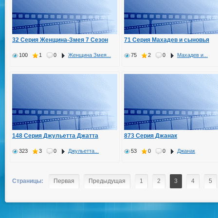
32 Серия Женщина-Змея 7 Сезон
71 Серия Махадев и сыновья
100
1
0
Женщина Змея...
75
2
0
Махадев и...
148 Серия Джульетта Джатта
873 Серия Джанак
323
3
0
Джульетта...
53
0
0
Джанак
Страницы:
Первая
Предыдущая
1
2
3
4
5