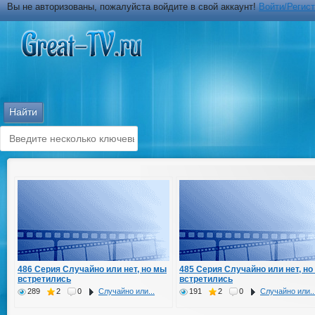
Вы не авторизованы, пожалуйста войдите в свой аккаунт!
Войти/Регис
486 Серия Случайно или нет, но мы
485 Серия Случайно или нет, но
встретились
встретились
289
2
0
Случайно или...
191
2
0
Случайно или..