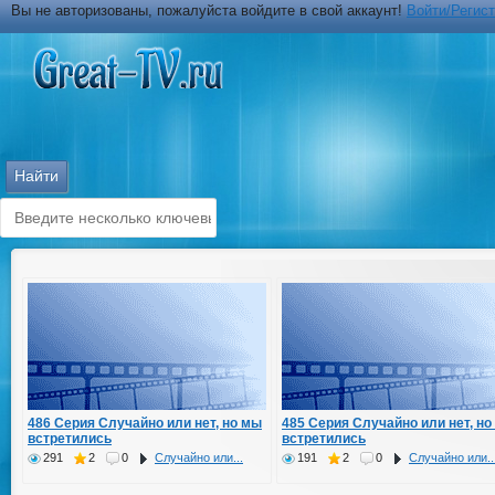
Вы не авторизованы, пожалуйста войдите в свой аккаунт!
Войти/Регис
486 Серия Случайно или нет, но мы
485 Серия Случайно или нет, но
встретились
встретились
291
2
0
Случайно или...
191
2
0
Случайно или..