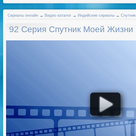
Сериалы онлайн
→
Видео каталог
→
Индийские сериалы
→
Спутник
92 Серия Спутник Моей Жизни