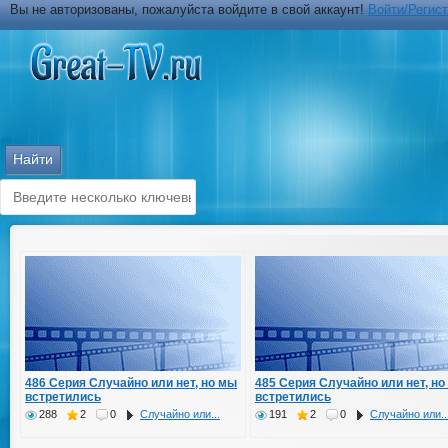
Вы не авторизованы, пожалуйста войдите в свой аккаунт!
Войти/Регис
486 Серия Случайно или нет, но мы
485 Серия Случайно или нет, но
встретились
встретились
288
2
0
Случайно или...
191
2
0
Случайно или..