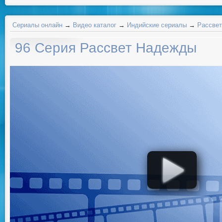
Сериалы онлайн
→
Видео каталог
→
Индийские сериалы
→
Рассвет
96 Серия Рассвет Надежды