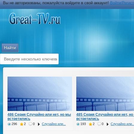
Вы не авторизованы, пожалуйста войдите в свой аккаунт!
Войти/Регис
486 Серия Случайно или нет, но мы
485 Серия Случайно или нет, но
встретились
встретились
296
2
0
Случайно или...
193
2
0
Случайно или..