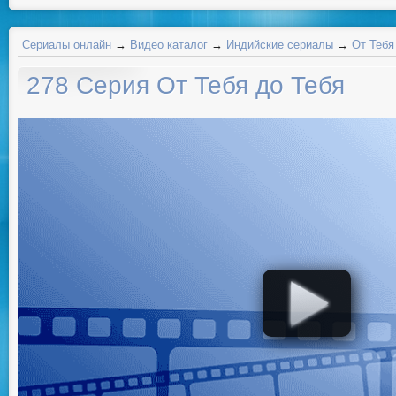
Сериалы онлайн
→
Видео каталог
→
Индийские сериалы
→
От Тебя
278 Серия От Тебя до Тебя