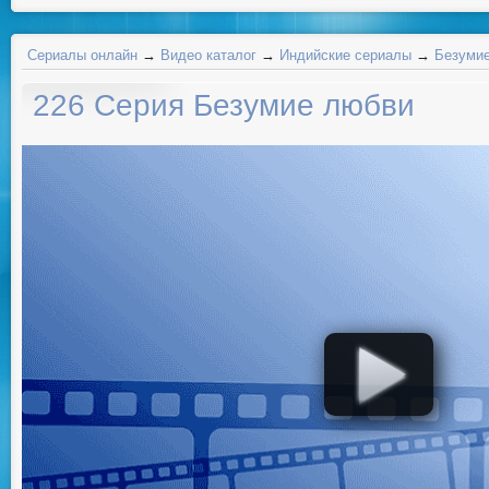
Сериалы онлайн
→
Видео каталог
→
Индийские сериалы
→
Безумие
226 Серия Безумие любви