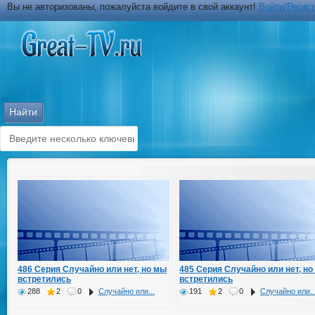
Вы не авторизованы, пожалуйста войдите в свой аккаунт!
Войти/Регис
486 Серия Случайно или нет, но мы
485 Серия Случайно или нет, но
встретились
встретились
288
2
0
Случайно или...
191
2
0
Случайно или..