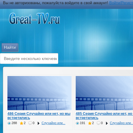
Вы не авторизованы, пожалуйста войдите в свой аккаунт!
Войти/Регис
486 Серия Случайно или нет, но мы
485 Серия Случайно или нет, но
встретились
встретились
288
2
0
Случайно или...
191
2
0
Случайно или..