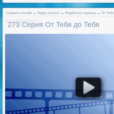
Сериалы онлайн
→
Видео каталог
→
Индийские сериалы
→
От Тебя
273 Серия От Тебя до Тебя