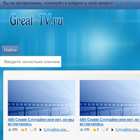
Вы не авторизованы, пожалуйста войдите в свой аккаунт!
Войти/Регис
486 Серия Случайно или нет, но мы
485 Серия Случайно или нет, но
встретились
встретились
291
2
0
Случайно или...
191
2
0
Случайно или..