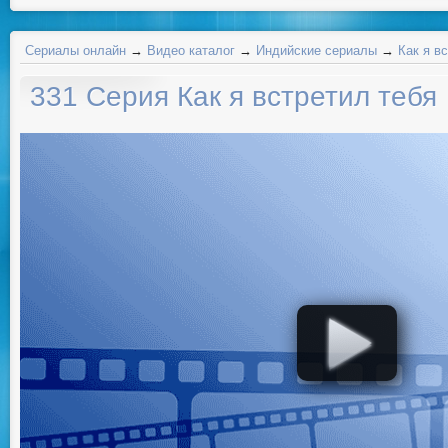
Сериалы онлайн
→
Видео каталог
→
Индийские сериалы
→
Как я в
331 Серия Как я встретил тебя