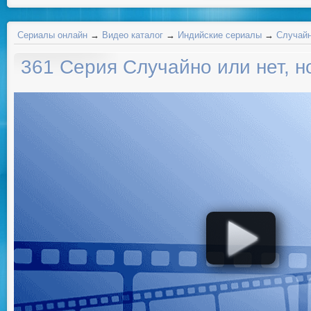
Сериалы онлайн
→
Видео каталог
→
Индийские сериалы
→
Случайн
361 Серия Случайно или нет, н