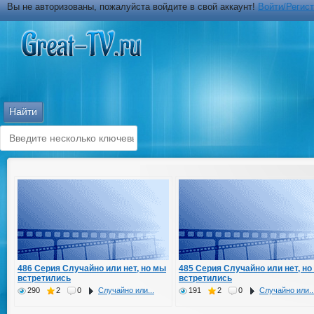
Вы не авторизованы, пожалуйста войдите в свой аккаунт!
Войти/Регис
486 Серия Случайно или нет, но мы
485 Серия Случайно или нет, но
встретились
встретились
290
2
0
Случайно или...
191
2
0
Случайно или..