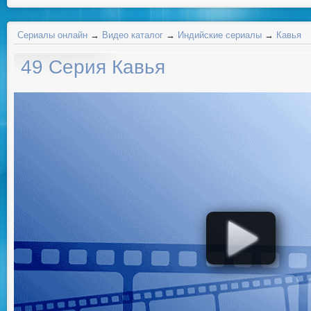
Сериалы онлайн
→
Видео каталог
→
Индийские сериалы
→
Кавья
49 Серия Кавья