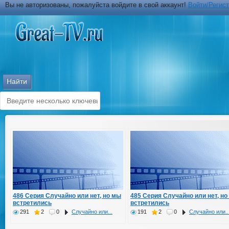
Вы не авторизованы, пожалуйста войдите в свой аккаунт!
Войти/Регис
486 Серия Случайно или нет, но мы
485 Серия Случайно или нет, но
встретились
встретились
291
2
0
Случайно или...
191
2
0
Случайно или..