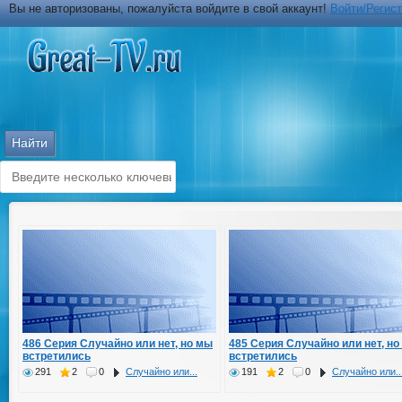
Вы не авторизованы, пожалуйста войдите в свой аккаунт!
Войти/Регис
486 Серия Случайно или нет, но мы
485 Серия Случайно или нет, но
встретились
встретились
291
2
0
Случайно или...
191
2
0
Случайно или..