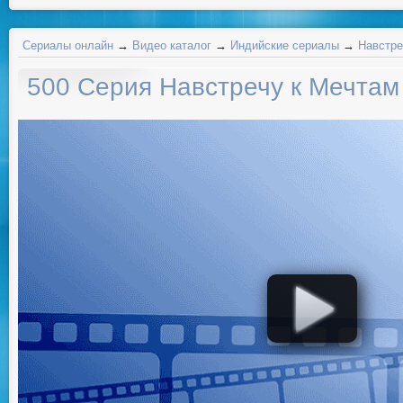
Сериалы онлайн
→
Видео каталог
→
Индийские сериалы
→
Навстре
500 Серия Навстречу к Мечтам