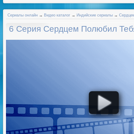
Сериалы онлайн
→
Видео каталог
→
Индийские сериалы
→
Сердце
6 Серия Сердцем Полюбил Теб