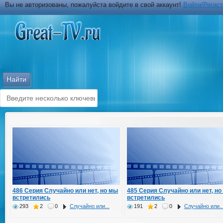
Вы не авторизованы, пожалуйста войдите в свой аккаунт!
Войти/Регис
486 Серия Случайно или нет, но мы
485 Серия Случайно или нет, но
встретились
встретились
293
2
0
Случайно или...
191
2
0
Случайно или..