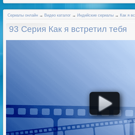
Сериалы онлайн
→
Видео каталог
→
Индийские сериалы
→
Как я в
93 Серия Как я встретил тебя