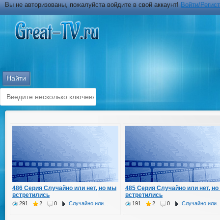
Вы не авторизованы, пожалуйста войдите в свой аккаунт!
Войти/Регис
486 Серия Случайно или нет, но мы
485 Серия Случайно или нет, но
встретились
встретились
291
2
0
Случайно или...
191
2
0
Случайно или..