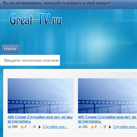
Вы не авторизованы, пожалуйста войдите в свой аккаунт!
Войти/Регис
486 Серия Случайно или нет, но мы
485 Серия Случайно или нет, но
встретились
встретились
289
2
0
Случайно или...
191
2
0
Случайно или..