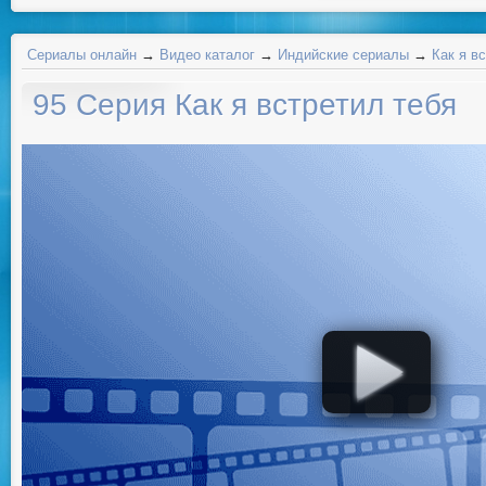
Сериалы онлайн
→
Видео каталог
→
Индийские сериалы
→
Как я в
95 Серия Как я встретил тебя