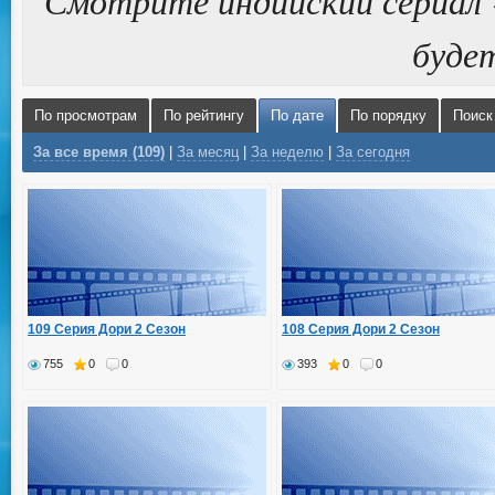
Смотрите индийский сериал 
буде
По просмотрам
По рейтингу
По дате
По порядку
Поиск
За все время (109)
|
За месяц
|
За неделю
|
За сегодня
109 Серия Дори 2 Сезон
108 Серия Дори 2 Сезон
755
0
0
393
0
0