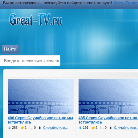
Вы не авторизованы, пожалуйста войдите в свой аккаунт!
Войти/Регис
486 Серия Случайно или нет, но мы
485 Серия Случайно или нет, но
встретились
встретились
288
2
0
Случайно или...
191
2
0
Случайно или..