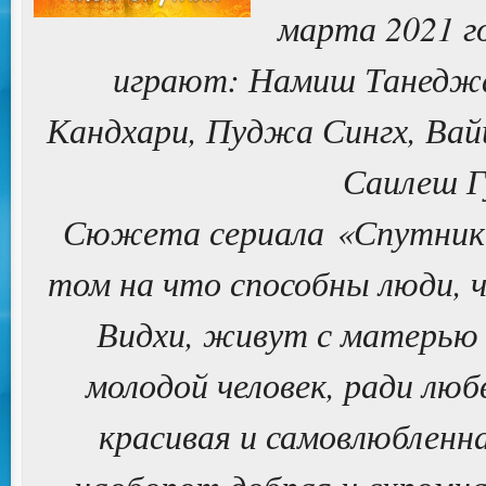
марта 2021 го
играют: Намиш Танеджа,
Кандхари, Пуджа Сингх, Вай
Саилеш Г
Сюжета сериала «Спутник М
том на что способны люди, ч
Видхи, живут с матерью 
молодой человек, ради лю
красивая и самовлюбленн