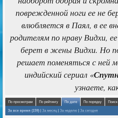
наоборот добрая и скромна
поврежденной ноги ее не бе
влюбляется в Паял, в ее в
родителям по нраву Видхи, е
берет в жены Видхи. Но п
решает поменяться с ней м
индийский сериал «
Спутн
узнаете, ка
По просмотрам
По рейтингу
По дате
По порядку
Поиск
За все время (159)
|
За месяц
|
За неделю
|
За сегодня