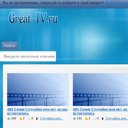
Вы не авторизованы, пожалуйста войдите в свой аккаунт!
Войти/Регис
486 Серия Случайно или нет, но мы
485 Серия Случайно или нет, но
встретились
встретились
289
2
0
Случайно или...
191
2
0
Случайно или..