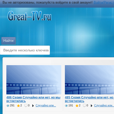
Вы не авторизованы, пожалуйста войдите в свой аккаунт!
Войти/Регис
486 Серия Случайно или нет, но мы
485 Серия Случайно или нет, но
встретились
встретились
291
2
0
Случайно или...
191
2
0
Случайно или..