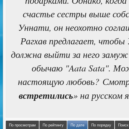
подарками. Однако, когд
счастье сестры выше соб
Уннати, он неохотно согла
Рагхав предлагает, чтобы
должна выйти за него замуж
обычаю "Aata Sata". Мо
настоящую любовь? Смотри
встретились
» на русском 
По просмотрам
По рейтингу
По дате
По порядку
Поиск