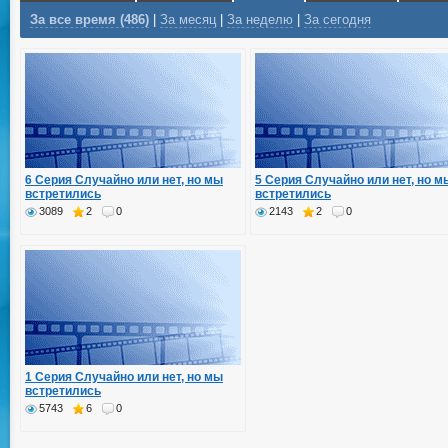
За все время (486)
|
За месяц
|
За неделю
|
За сегодня
6 Серия Случайно или нет, но мы
5 Серия Случайно или нет, но м
встретились
встретились
3089
2
0
2143
2
0
1 Серия Случайно или нет, но мы
встретились
5743
6
0