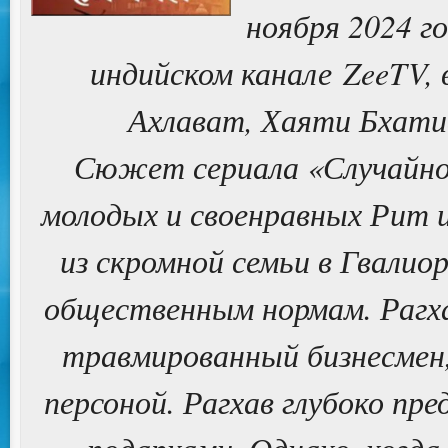
ноября 2024 г
индийском канале ZeeTV,
Ахлават, Хаяти Бхати
Сюжет сериала «Случайно 
молодых и своенравных Рит и
из скромной семьи в Гвалио
общественным нормам. Рагха
травмированный бизнесмен
персоной. Рагхав глубоко пр