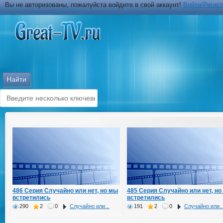
Вы не авторизованы, пожалуйста войдите в свой аккаунт!
Войти/Регис
486 Серия Случайно или нет, но мы
485 Серия Случайно или нет, но
встретились
встретились
290
2
0
Случайно или...
191
2
0
Случайно или..