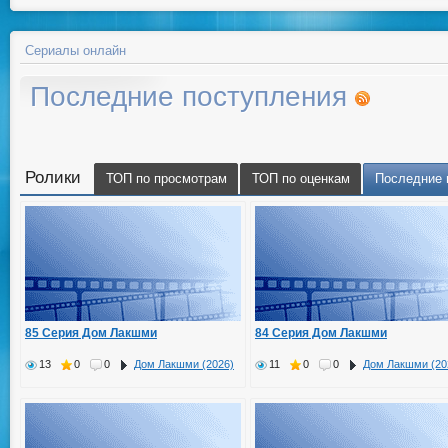
Сериалы онлайн
Последние поступления
Ролики
ТОП по просмотрам
ТОП по оценкам
Последние 
85 Серия Дом Лакшми
84 Серия Дом Лакшми
13
0
0
Дом Лакшми (2026)
11
0
0
Дом Лакшми (20