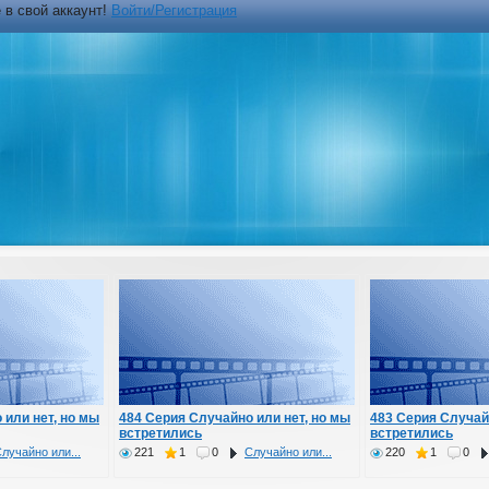
 в свой аккаунт!
Войти/Регистрация
 или нет, но мы
484 Серия Случайно или нет, но мы
483 Серия Случай
встретились
встретились
лучайно или...
221
1
0
Случайно или...
220
1
0