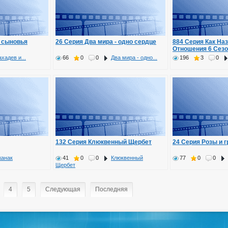
и сыновья
26 Серия Два мира - одно сердце
884 Серия Как На
Отношения 6 Сез
хадев и...
66
0
0
Два мира - одно...
196
3
0
132 Серия Клюквенный Щербет
24 Серия Розы и г
жанак
41
0
0
Клюквенный
77
0
0
Щербет
4
5
Следующая
Последняя