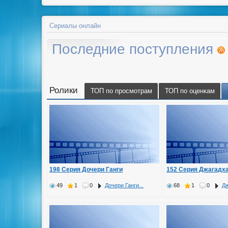
Сериалы онлайн
Последние поступления
Ролики
ТОП по просмотрам
ТОП по оценкам
198 Серия Дочери Ганги
152 Серия Джагадх
49
1
0
Дочери Ганги...
68
1
0
Дж