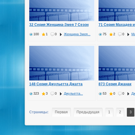
32 Серия Женщина-Змея 7 Сезон
71 Серия Махадев 
100
1
0
Женщина Змея...
75
2
0
Ма
148 Серия Джульетта Джатта
873 Серия Джанак
323
3
0
Джульетта...
53
0
0
Д
Страницы:
Первая
Предыдущая
1
2
3