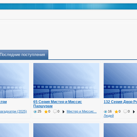
Последние поступления
атри
65 Серия Мистер и Миссис
132 Серия Двор 
Паршурам
агадхатри (2025)
25
0
0
Мистер и Миссис...
16
0
0
Людей