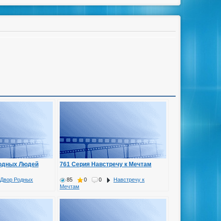
Родных Людей
761 Серия Навстречу к Мечтам
Двор Родных
85
0
0
Навстречу к
Мечтам