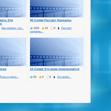
звать Эти
95 Серия Рассвет Надежды
он
Как назвать эти...
1163
10
0
Рассвет
надежды...
рехи
24 Серия Это море переполнится
Розы и грехи...
52
0
0
Это море...