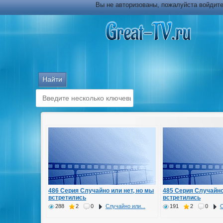
Вы не авторизованы, пожалуйста войдите
486 Серия Случайно или нет, но мы
485 Серия Случайно
встретились
встретились
288
2
0
Случайно или...
191
2
0
С