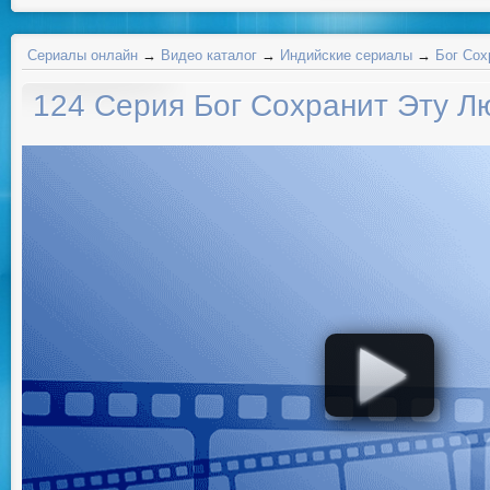
Сериалы онлайн
→
Видео каталог
→
Индийские сериалы
→
Бог Сох
124 Серия Бог Сохранит Эту Л