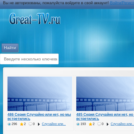
Вы не авторизованы, пожалуйста войдите в свой аккаунт!
Войти/Регис
486 Серия Случайно или нет, но мы
485 Серия Случайно или нет, но
встретились
встретились
296
2
0
Случайно или...
193
2
0
Случайно или..