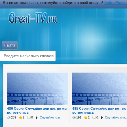
Вы не авторизованы, пожалуйста войдите в свой аккаунт!
Войти/Регис
486 Серия Случайно или нет, но мы
485 Серия Случайно или нет, но
встретились
встретились
289
2
0
Случайно или...
191
2
0
Случайно или..