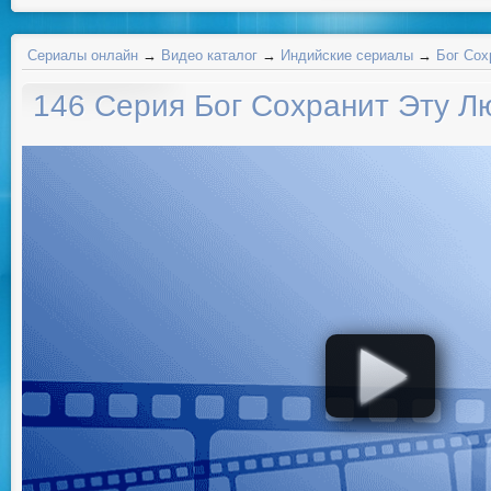
Сериалы онлайн
→
Видео каталог
→
Индийские сериалы
→
Бог Сох
146 Серия Бог Сохранит Эту Л