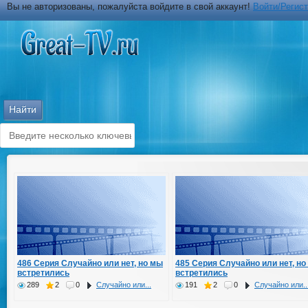
Вы не авторизованы, пожалуйста войдите в свой аккаунт!
Войти/Регис
486 Серия Случайно или нет, но мы
485 Серия Случайно или нет, но
встретились
встретились
289
2
0
Случайно или...
191
2
0
Случайно или..