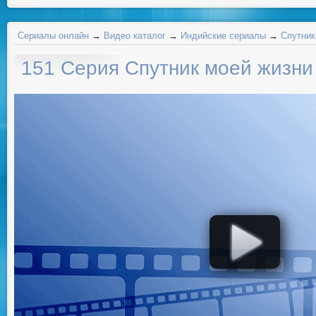
Сериалы онлайн
→
Видео каталог
→
Индийские сериалы
→
Спутник
151 Серия Спутник моей жизни