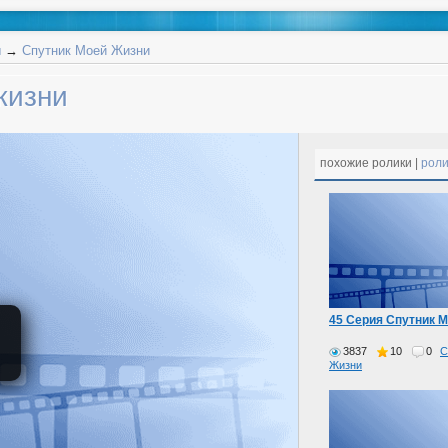
ы
→
Спутник Моей Жизни
жизни
похожие ролики |
роли
45 Серия Спутник 
3837
10
0
С
Жизни