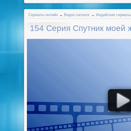
Сериалы онлайн
→
Видео каталог
→
Индийские сериал
154 Серия Спутник моей 