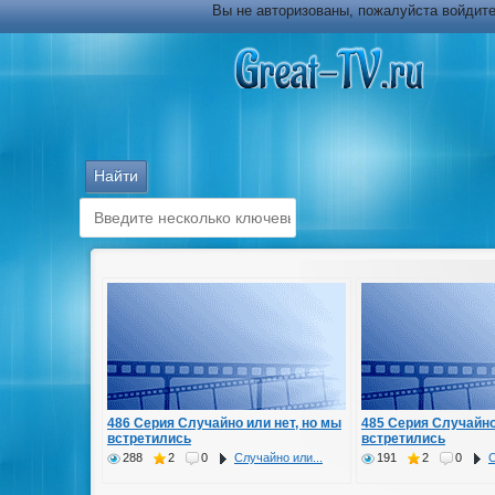
Вы не авторизованы, пожалуйста войдите
486 Серия Случайно или нет, но мы
485 Серия Случайно
встретились
встретились
288
2
0
Случайно или...
191
2
0
С