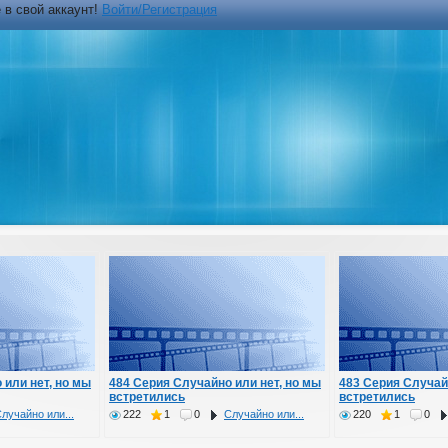
 в свой аккаунт!
Войти/Регистрация
 или нет, но мы
484 Серия Случайно или нет, но мы
483 Серия Случай
встретились
встретились
лучайно или...
222
1
0
Случайно или...
220
1
0