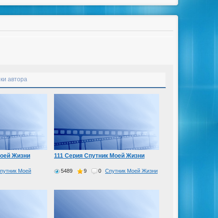
ки автора
Моей Жизни
111 Серия Спутник Моей Жизни
путник Моей
5489
9
0
Спутник Моей Жизни