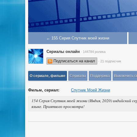
← 155 Серия Спутник моей жизни
Сериалы онлайн
· 144784 ролика
Подписаться на канал
· 21 подписчик
О сериале, фильме
Сериалы
Поддержка
Выключить с
Фильм, сериал:
Спутник Моей Жизни
154 Серия Спутник моей жизни (Индия, 2020) индийский се
языке. Приятного просмотра!