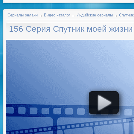
Сериалы онлайн
→
Видео каталог
→
Индийские сериалы
→
Спутник
156 Серия Спутник моей жизни