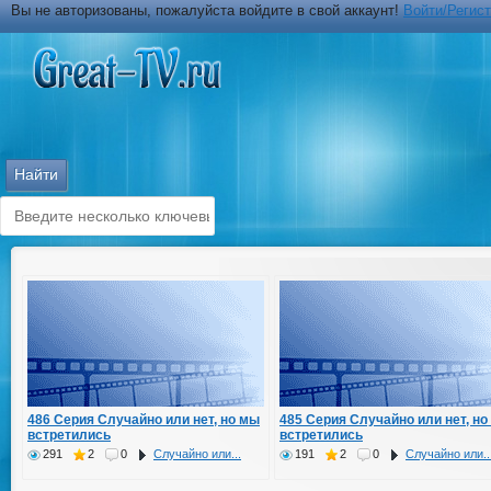
Вы не авторизованы, пожалуйста войдите в свой аккаунт!
Войти/Регис
486 Серия Случайно или нет, но мы
485 Серия Случайно или нет, но
встретились
встретились
291
2
0
Случайно или...
191
2
0
Случайно или..