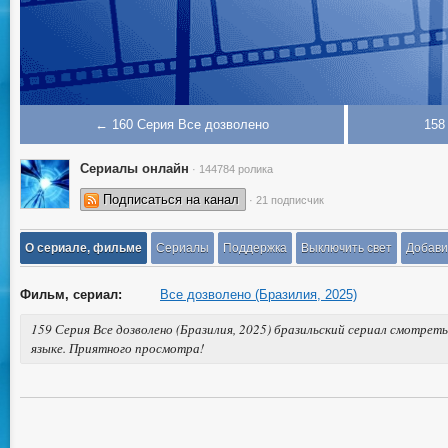
← 160 Серия Все дозволено
158
Сериалы онлайн
· 144784 ролика
Подписаться на канал
· 21 подписчик
О сериале, фильме
Сериалы
Поддержка
Выключить свет
Добави
Фильм, сериал:
Все дозволено (Бразилия, 2025)
159 Серия Все дозволено (Бразилия, 2025) бразильский сериал смотреть
языке. Приятного просмотра!