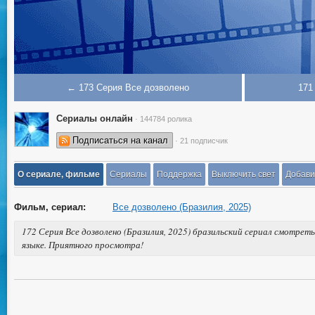
← 173 Серия Все дозволено
171
Сериалы онлайн
· 144784 ролика
Подписаться на канал
· 21 подписчик
О сериале, фильме
Сериалы
Поддержка
Выключить свет
Добави
Фильм, сериал:
Все дозволено (Бразилия, 2025)
172 Серия Все дозволено (Бразилия, 2025) бразильский сериал смотреть
языке. Приятного просмотра!