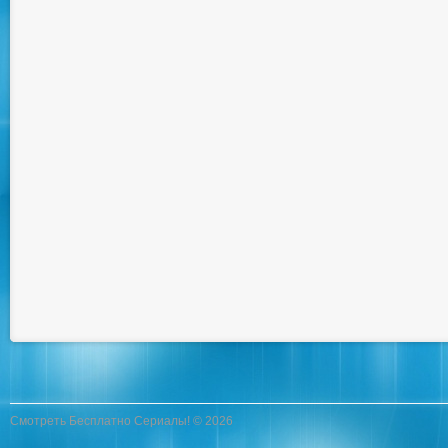
Смотреть Бесплатно Сериалы! © 2026