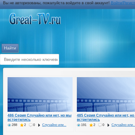
Вы не авторизованы, пожалуйста войдите в свой аккаунт!
Войти/Регис
486 Серия Случайно или нет, но мы
485 Серия Случайно или нет, но
встретились
встретились
288
2
0
Случайно или...
191
2
0
Случайно или..