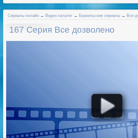
Сериалы онлайн
→
Видео каталог
→
Бразильские сериалы
→
Все д
167 Серия Все дозволено