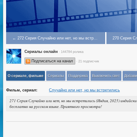
← 272 Серия Случайно или нет, но мы встретились
Сериалы онлайн
· 144784 ролика
Подписаться на канал
· 21 подписчик
О сериале, фильме
Сериалы
Поддержка
Выключить свет
Добави
Фильм, сериал:
Случайно или нет, но мы встретились
271 Серия Случайно или нет, но мы встретились (Индия, 2025) индийск
бесплатно на русском языке. Приятного просмотра!