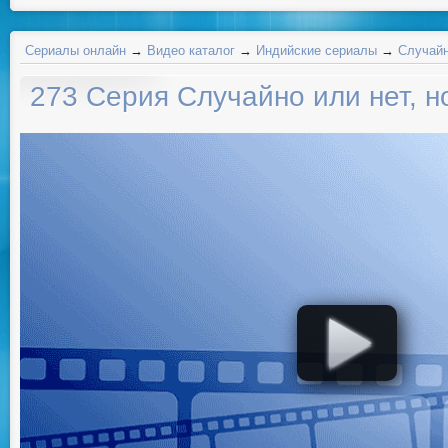
Сериалы онлайн
→
Видео каталог
→
Индийские сериалы
→
Случайн
273 Серия Случайно или нет, н