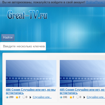
Вы не авторизованы, пожалуйста войдите в свой аккаунт!
Войти/Регис
486 Серия Случайно или нет, но мы
485 Серия Случайно или нет, но
встретились
встретились
289
2
0
Случайно или...
191
2
0
Случайно или..