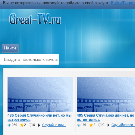
Вы не авторизованы, пожалуйста войдите в свой аккаунт!
Войти/Регис
486 Серия Случайно или нет, но мы
485 Серия Случайно или нет, но
встретились
встретились
289
2
0
Случайно или...
191
2
0
Случайно или..