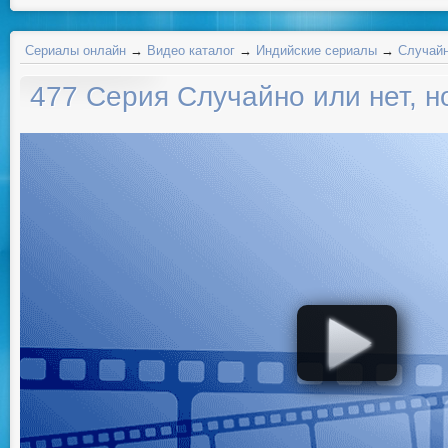
Сериалы онлайн
→
Видео каталог
→
Индийские сериалы
→
Случайн
477 Серия Случайно или нет, н