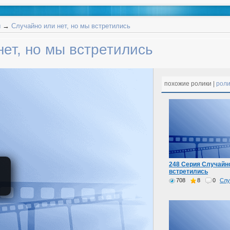
ы
→
Случайно или нет, но мы встретились
ет, но мы встретились
похожие ролики |
роли
248 Серия Случайно
встретились
708
8
0
Слу