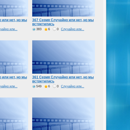
 или нет, но мы
367 Серия Случайно или нет, но мы
встретились
чайно или...
383
6
0
Случайно или...
 или нет, но мы
361 Серия Случайно или нет, но мы
встретились
чайно или...
549
6
0
Случайно или...