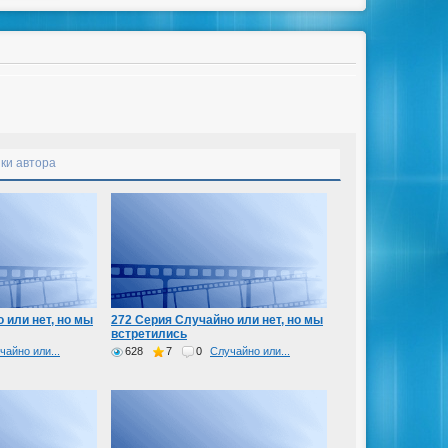
ки автора
 или нет, но мы
272 Серия Случайно или нет, но мы
встретились
чайно или...
628
7
0
Случайно или...