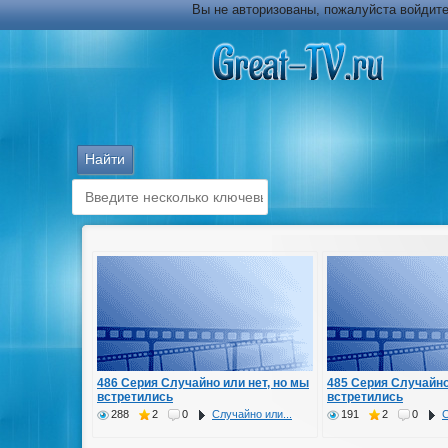
Вы не авторизованы, пожалуйста войдите
486 Серия Случайно или нет, но мы
485 Серия Случайно
встретились
встретились
288
2
0
Случайно или...
191
2
0
С