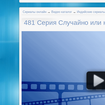
Сериалы онлайн
→
Видео каталог
→
Индийские сериал
481 Серия Случайно или н