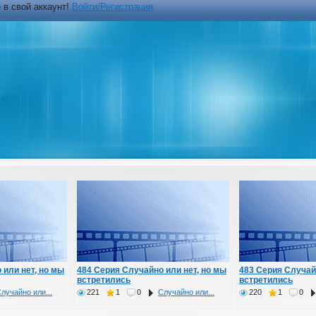
 в свой аккаунт!
Войти/Регистрация
 или нет, но мы
484 Серия Случайно или нет, но мы
483 Серия Случай
встретились
встретились
лучайно или...
221
1
0
Случайно или...
220
1
0