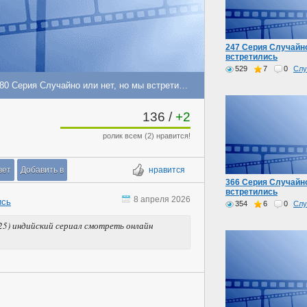
247 Серия Случайно
встретились
529
7
0
Слу
480 Серия Случайно или нет, но мы встретились →
136
/
+2
ролик всем (2) нравится!
вет
Добавить в
нравится
366 Серия Случайно
встретились
8 апреля 2026
ись
354
6
0
Слу
025) индийский сериал смотреть онлайн