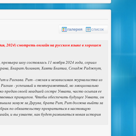
галерея
список
дия, 2024) смотреть онлайн на русском языке в хорошем
 премьера шоу состоялась 11 ноября 2024 года, сериал
хурана, Бхарат Ахлават, Хаяти Бхатиа, Сехадж Раджпут,
т и Рагхава. Рит - смелая и независимая журналистка из
 Рагхав - успешный и темпераментный, но эмоционально
ко предан своей младшей сестре Уннати, часто осыпая ее
твенных принципов. Чтобы обеспечить будущее Уннати, он
 вышла замуж за Дхрува, брата Рит, Рит должна выйти за
 брак по обязательству превратиться в настоящую
нлайн, и вы узнаете, как будет развиваться новая история