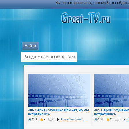
Вы не авторизованы, пожалуйста войдите
486 Серия Случайно или нет, но мы
485 Серия Случайно
встретились
встретились
291
2
0
Случайно или...
191
2
0
С