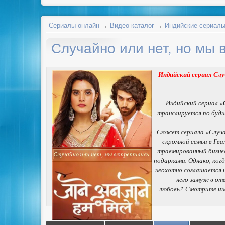
Сериалы онлайн
→
Видео каталог
→
Индийские сериал
Случайно или нет, но мы
Индийский сериал Слу
Индийский сериал «
транслируется по будн
Сюжет сериала «Случай
скромной семьи в Гв
травмированный бизнес
подарками. Однако, ког
неохотно соглашается н
него замуж в от
любовь? Смотрите инд