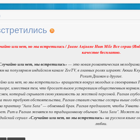
ы
 встретились
чайно или нет, но мы встретились / Jaane Anjaane Hum Mile Все серии (Ин
качестве бесплатно.
Случайно или нет, мы встретились
» — это новая романтическая мелодрама,
ям на популярном индийском канале ZeeTV, в главных ролях играют: Аюши К
Рохит Дхиман и другие.
но или нет, но мы встретились» вращается вокруг молодых и своенравных Ри
алиоре, известная тем, что бросает вызов устаревшим общественным нормам.
мен, который скрывает свою уязвимость за жесткой персоной. Рагхав глубо
да того требуют обстоятельства, Рагхав ставит счастье сестры выше собс
а практику "Aata Sata" — обменный брак. Рагхав предлагает, чтобы Уннати
вет. Рит и Рагхав женятся по традиционному обычаю "Aata Sata". Может ли
ийский сериал «
Случайно или нет, но мы встретились
» на русском языке о
любви.