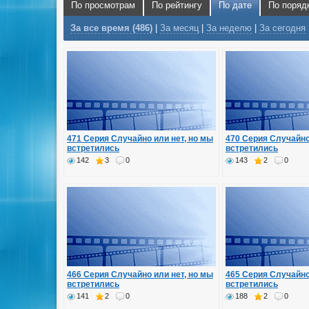
По просмотрам
По рейтингу
По дате
По поряд
За все время (486)
|
За месяц
|
За неделю
|
За сегодня
471 Серия Случайно или нет, но мы
470 Серия Случайно
встретились
встретились
142
3
0
143
2
0
466 Серия Случайно или нет, но мы
465 Серия Случайно
встретились
встретились
141
2
0
188
2
0