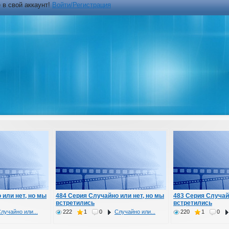
 в свой аккаунт!
Войти/Регистрация
 или нет, но мы
484 Серия Случайно или нет, но мы
483 Серия Случай
встретились
встретились
лучайно или...
222
1
0
Случайно или...
220
1
0