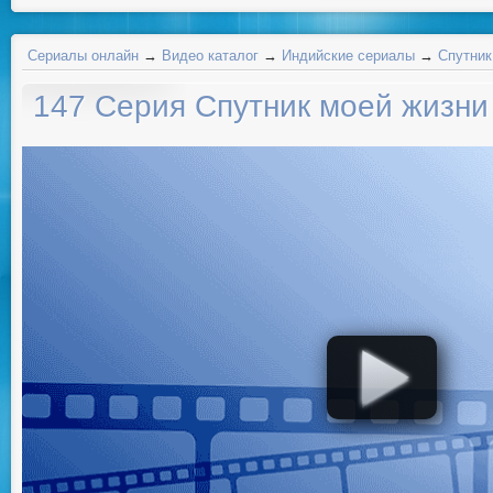
Сериалы онлайн
→
Видео каталог
→
Индийские сериалы
→
Спутник
147 Серия Спутник моей жизни