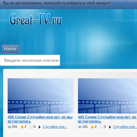
Вы не авторизованы, пожалуйста войдите в свой аккаунт!
Войти/Регис
486 Серия Случайно или нет, но мы
485 Серия Случайно или нет, но
встретились
встретились
291
2
0
Случайно или...
191
2
0
Случайно или..